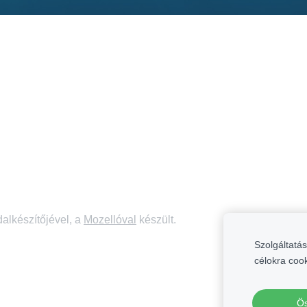
alkészítőjével, a
Mozellóval
készült.
Szolgáltatás
célokra coo
Ös