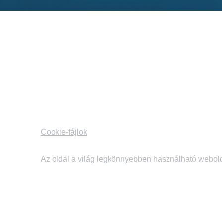
Cookie-fájlok
Az oldal a világ legkönnyebben használható webold