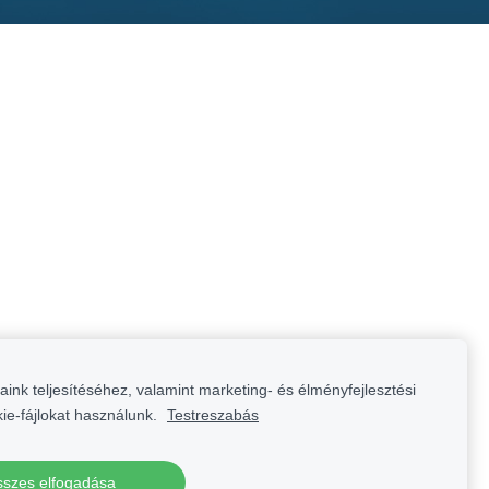
aink teljesítéséhez, valamint marketing- és élményfejlesztési
kie-fájlokat használunk.
Testreszabás
szes elfogadása